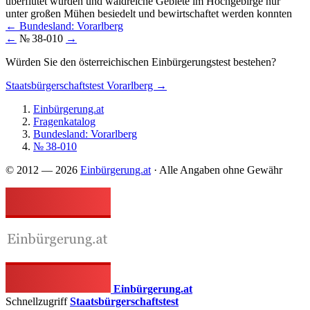
überflutet wurden und waldreiche Gebiete im Hochgebirge nur
unter großen Mühen besiedelt und bewirtschaftet werden konnten
←
Bundesland: Vorarlberg
←
№ 38-010
→
Würden Sie den österreichischen Einbürgerungstest bestehen?
Staatsbürgerschaftstest Vorarlberg →
Einbürgerung.at
Fragenkatalog
Bundesland: Vorarlberg
№ 38-010
© 2012 — 2026
Einbürgerung.at
· Alle Angaben ohne Gewähr
Einbürgerung.at
Schnellzugriff
Staatsbürgerschaftstest